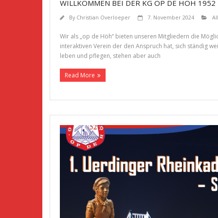
WILLKOMMEN BEI DER KG OP DE HÖH 1952 E
By
Christian Overloeper
7. November 2024
Al
Wir als „op de Höh“ bieten unseren Mitgliedern die Mögli
interaktiven Verein der den Anspruch hat, sich ständig w
leben und pflegen, stehen aber auch
Read More