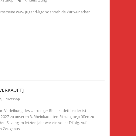
cketshop
Kindersitzung
Intersetseite www.jugend-kgopdehoeh.de Wir wünschen
VERKAUFT]
n
,
Ticketshop
. Verleihung des Uerdinger Rheinkadett Leider ist
n 2027 zu unseren 3. Rheinkadetten-Sitzung begrüßen zu
t Sitzung im letzten Jahr war ein voller Erfolg. Auf
im Zeughaus