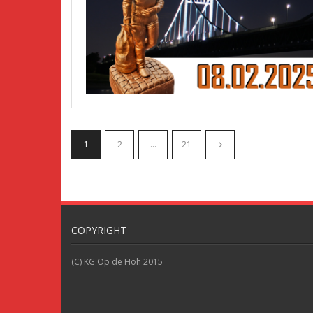
1
2
…
21
COPYRIGHT
(C) KG Op de Höh 2015