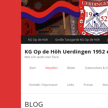
Skip
to
content
KG Op de Höh
Große Tanzgarde KG Op de Höh
KG Op de Höh Uerdingen 1952 e
Met öch wolln mer fiere
Start
Aktuelles
Bilder
Datenschutz & D
Kontakt / Impressum
Links
Presse
Sitz
BLOG