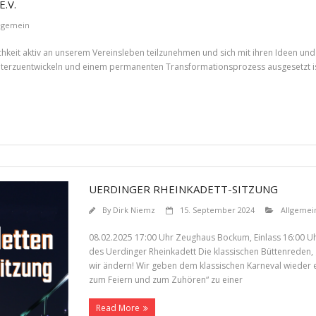
.V.
lgemein
chkeit aktiv an unserem Vereinsleben teilzunehmen und sich mit ihren Ideen und
eiterzuentwickeln und einem permanenten Transformationsprozess ausgesetzt ist
UERDINGER RHEINKADETT-SITZUNG
By
Dirk Niemz
15. September 2024
Allgemei
08.02.2025 17:00 Uhr Zeughaus Bockum, Einlass 16:00 Uh
des Uerdinger Rheinkadett Die klassischen Büttenreden, 
wir ändern! Wir geben dem klassischen Karneval wieder 
zum Feiern und zum Zuhören“ zu einer
Read More