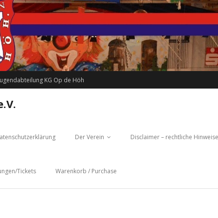
Jugendabteilung KG Op de Höh
.V.
atenschutzerklärung
Der Verein
Disclaimer – rechtliche Hinweis
ungen/Tickets
Warenkorb / Purchase