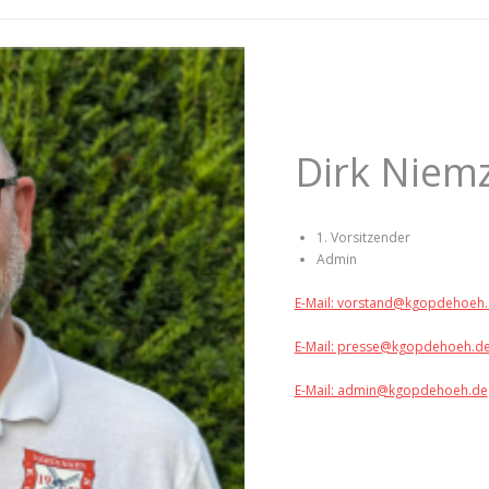
Dirk Niem
1. Vorsitzender
Admin
E-Mail: vorstand@kgopdehoeh
E-Mail: presse@kgopdehoeh.d
E-Mail: admin@kgopdehoeh.de