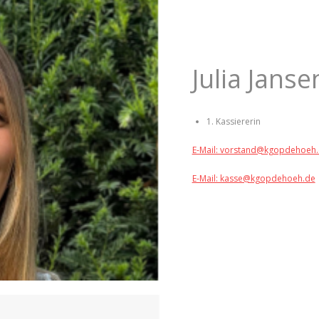
Julia Janse
1. Kassiererin
E-Mail: vorstand@kgopdehoeh
E-Mail: kasse@kgopdehoeh.de