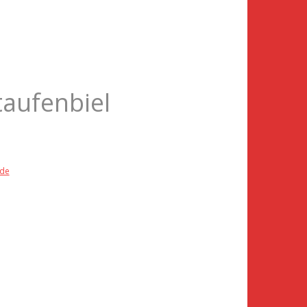
taufenbiel
.de