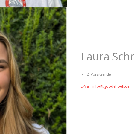
Laura Sch
2. Vorsitzende
E-Mail: info@kgopdehoeh.de