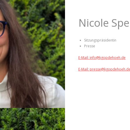
Nicole Spe
Sitzungspräsidentin
Presse
E-Mail: info@kgopdehoeh.de
E-Mail: presse@kgopdehoeh.d