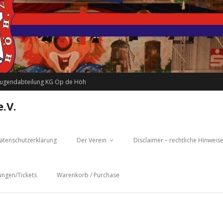
Jugendabteilung KG Op de Höh
.V.
atenschutzerklärung
Der Verein
Disclaimer – rechtliche Hinweis
ungen/Tickets
Warenkorb / Purchase