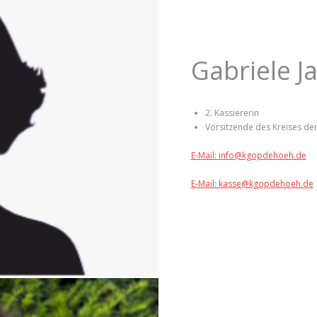
Gabriele J
2. Kassiererin
Vorsitzende des Kreises de
E-Mail: info@kgopdehoeh.de
E-Mail: kasse@kgopdehoeh.de