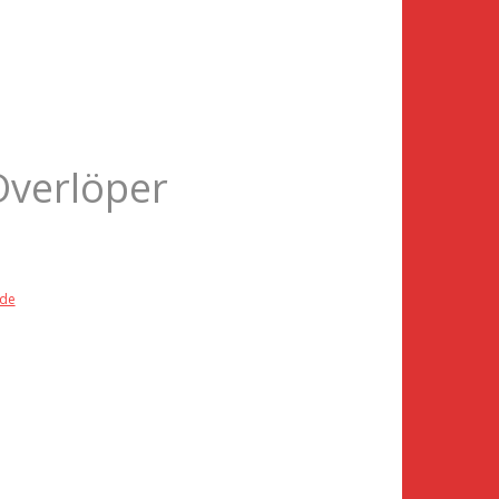
Overlöper
.de