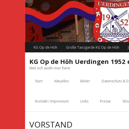
Skip
to
content
KG Op de Höh
Große Tanzgarde KG Op de Höh
KG Op de Höh Uerdingen 1952 e
Met öch wolln mer fiere
Start
Aktuelles
Bilder
Datenschutz & D
Kontakt / Impressum
Links
Presse
Sitz
VORSTAND