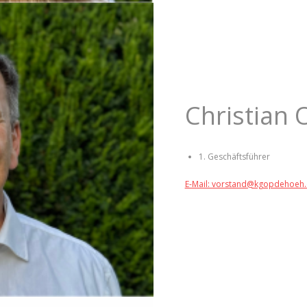
Christian 
1. Geschäftsführer
E-Mail: vorstand@kgopdehoeh