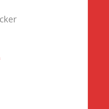
cker
e