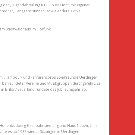
ng der „ Jugendabteilung K.G. Op de Höh“, mit eigener
enredner, Tanzgardistinnen, sowie andere aktive
 dem Stadtwaldhaus im Hörfunk.
dem „Tambour- und Fanfarencorps Spielfreunde Uerdingen
ler befreundeter Vereine und Musikgruppen durchgeführt. Es
 in Brilon/ Sauerland rundete das Jubiläumsjahr ab.
, Hohenbudberg Eisenbahnsiedlung und Haus Nauen, Linn
ichte es ab 1987 wieder Sitzungen in Uerdingen