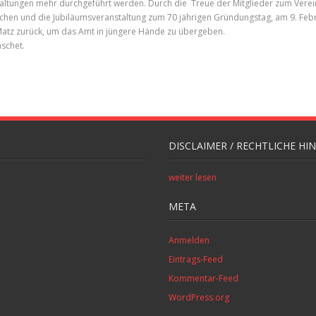
taltungen mehr durchgeführt werden. Durch die Treue der Mitglieder zum Vere
wachen und die Jubiläumsveranstaltung zum 70 jährigen Gründungstag, am 9. Fe
Matz zurück, um das Amt in jüngere Hände zu übergeben.
aschet.
DISCLAIMER / RECHTLICHE HI
weiter lesen
META
Anmelden
Eintrags-Feed
Kommentar-Feed
WordPress.org