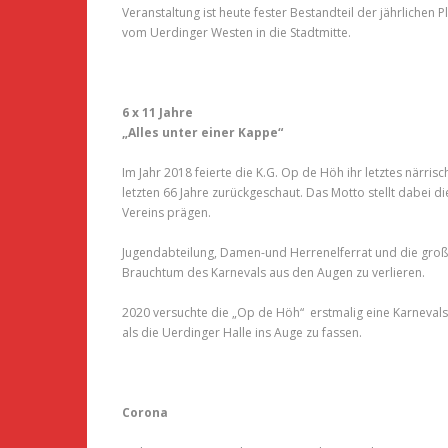
Veranstaltung ist heute fester Bestandteil der jährlichen
vom Uerdinger Westen in die Stadtmitte.
6 x 11 Jahre
„Alles unter einer Kappe“
Im Jahr 2018 feierte die K.G. Op de Höh ihr letztes närr
letzten 66 Jahre zurückgeschaut. Das Motto stellt dabei 
Vereins prägen.
Jugendabteilung, Damen-und Herrenelferrat und die gro
Brauchtum des Karnevals aus den Augen zu verlieren.
2020 versuchte die „Op de Höh“ erstmalig eine Karnevals
als die Uerdinger Halle ins Auge zu fassen.
Corona