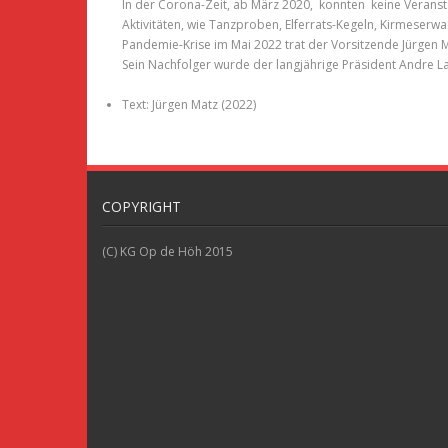
In der Corona-Zeit, ab März 2020, konnten keine Verans
Aktivitäten, wie Tanzproben, Elferrats-Kegeln, Kirmeser
Pandemie-Krise im Mai 2022 trat der Vorsitzende Jürgen 
Sein Nachfolger wurde der langjährige Präsident Andre L
Text: Jürgen Matz (2022)
COPYRIGHT
(C) KG Op de Höh 2015