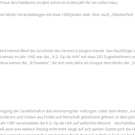
Treue des Publikums sorgten schon im ersten Jahr für ein volles Haus.
ier Motto-Veranstaltungen mit etwa 1000 Jecken statt. Aber auch „Oktoberfest“ 
ied Helmut Blind die Geschicke des Vereins in jüngere Hände. Sein Nachfolger 
Erstmals im Jahr 1992 war die „ K.G. Op de Höh“ mit etwa 250 Zugteilnehmern und
nzu kamen die „St.Paulaner“, die sich viele Jahre als Gruppe dem Motto der „
tragung der Gesellschaft in das Vereinsregister vollzogen. Unter dem Motto „4 
rderern und Gästen aus Politik und Wirtschaft gebührend gefeiert. In dem Jubiläu
ahr 1997 veranstaltete die K.G. Op de Höh auf vielfachen Wunsch des Publiku
ß auch eine weitere Sitzung nicht mehr lange auf sich warten. Damit auch die 