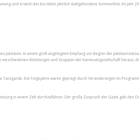
 Planung und ersetzt das bis dahin jährlich stattgefundene Sommerfest. Im Jahr 2
isches Jubiläum. In einem groß angelegtem Empfang vor Beginn der Jubiläumssit
die verschiedenen Abteilungen und Gruppen der Karnevalsgesellschaft heraus, d
ße Tanzgarde. Die Folgejahre waren geprägt durch Veränderungen im Program
sitzung in einem Zelt durchzuführen. Der große Zuspruch der Gäste gab den O