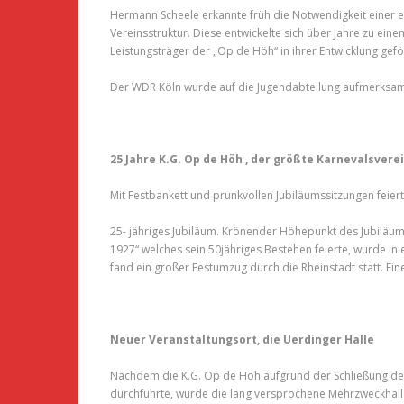
Hermann Scheele erkannte früh die Notwendigkeit einer eig
Vereinsstruktur. Diese entwickelte sich über Jahre zu ei
Leistungsträger der „Op de Höh“ in ihrer Entwicklung gef
Der WDR Köln wurde auf die Jugendabteilung aufmerksam u
25 Jahre K.G. Op de Höh , der größte Karnevalsvere
Mit Festbankett und prunkvollen Jubiläumssitzungen feiert 
25- jähriges Jubiläum. Krönender Höhepunkt des Jubiläu
1927“ welches sein 50jähriges Bestehen feierte, wurde in
fand ein großer Festumzug durch die Rheinstadt statt. Ei
Neuer Veranstaltungsort, die Uerdinger Halle
Nachdem die K.G. Op de Höh aufgrund der Schließung de
durchführte, wurde die lang versprochene Mehrzweckhalle 