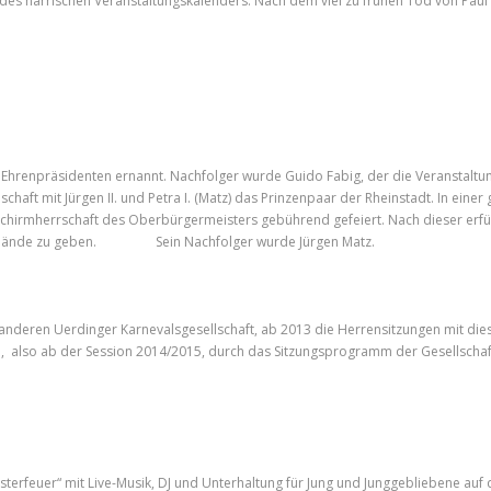
l des närrischen Veranstaltungskalenders. Nach dem viel zu frühen Tod von Pau
 Ehrenpräsidenten ernannt. Nachfolger wurde Guido Fabig, der die Veranstaltun
llschaft mit Jürgen II. und Petra I. (Matz) das Prinzenpaar der Rheinstadt. In ei
Schirmherrschaft des Oberbürgermeisters gebührend gefeiert. Nach dieser erfül
gere Hände zu geben. Sein Nachfolger wurde Jürgen Matz.
anderen Uerdinger Karnevalsgesellschaft, ab 2013 die Herrensitzungen mit dies
m, also ab der Session 2014/2015, durch das Sitzungsprogramm der Gesellschaf
terfeuer“ mit Live-Musik, DJ und Unterhaltung für Jung und Junggebliebene auf