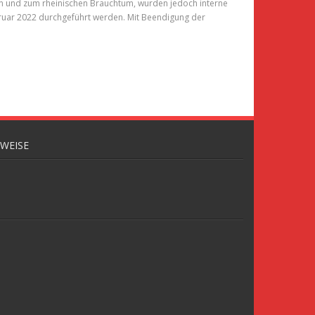
in und zum rheinischen Brauchtum, wurden jedoch interne
bruar 2022 durchgeführt werden. Mit Beendigung der
NWEISE