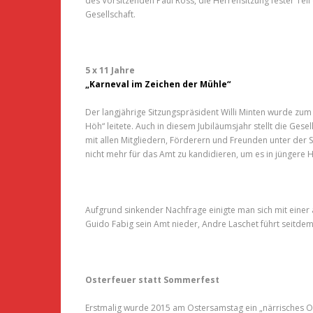
des Vorsitzenden Paul Ross, die Herrensitzung fester Tei
Gesellschaft.
5 x 11 Jahre
„Karneval im Zeichen der Mühle“
Der langjährige Sitzungspräsident Willi Minten wurde zum
Höh“ leitete. Auch in diesem Jubiläumsjahr stellt die Gese
mit allen Mitgliedern, Förderern und Freunden unter der 
nicht mehr für das Amt zu kandidieren, um es in jün
Aufgrund sinkender Nachfrage einigte man sich mit einer 
Guido Fabig sein Amt nieder, Andre Laschet führt seitde
Osterfeuer statt Sommerfest
Erstmalig wurde 2015 am Ostersamstag ein „närrisches Os