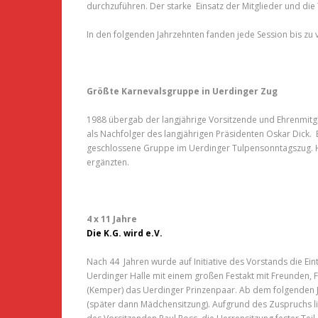
durchzuführen. Der starke Einsatz der Mitglieder und die 
In den folgenden Jahrzehnten fanden jede Session bis zu v
Größte Karnevalsgruppe in Uerdinger Zug
1988 übergab der langjährige Vorsitzende und Ehrenmitgl
als Nachfolger des langjährigen Präsidenten Oskar Dick. 
geschlossene Gruppe im Uerdinger Tulpensonntagszug. Hi
ergänzten.
4 x 11 Jahre
Die K.G. wird e.V.
Nach 44 Jahren wurde auf Initiative des Vorstands die Ein
Uerdinger Halle mit einem großen Festakt mit Freunden, Fö
(Kemper) das Uerdinger Prinzenpaar. Ab dem folgenden J
(später dann Mädchensitzung). Aufgrund des Zuspruchs lie