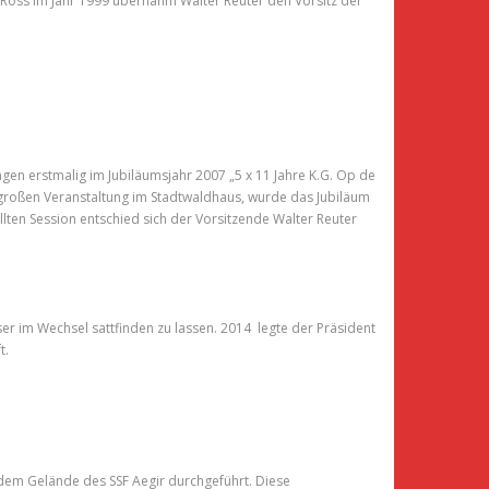
l Ross im Jahr 1999 übernahm Walter Reuter den Vorsitz der
gen erstmalig im Jubiläumsjahr 2007 „5 x 11 Jahre K.G. Op de
ner großen Veranstaltung im Stadtwaldhaus, wurde das Jubiläum
lten Session entschied sich der Vorsitzende Walter Reuter
er im Wechsel sattfinden zu lassen. 2014 legte der Präsident
t.
 dem Gelände des SSF Aegir durchgeführt. Diese