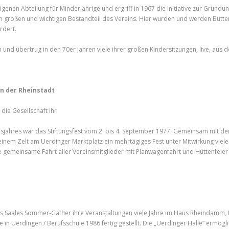
enen Abteilung für Minderjährige und ergriff in 1967 die Initiative zur Gründu
nem großen und wichtigen Bestandteil des Vereins. Hier wurden und werden Bütt
ördert.
nd übertrug in den 70er Jahren viele ihrer großen Kindersitzungen, live, aus
in der Rheinstadt
die Gesellschaft ihr
msjahres war das Stiftungsfest vom 2. bis 4. September 1977. Gemeinsam mit 
 einem Zelt am Uerdinger Marktplatz ein mehrtägiges Fest unter Mitwirkung vie
ne gemeinsame Fahrt aller Vereinsmitglieder mit Planwagenfahrt und Hüttenfeier
s Saales Sommer-Gather ihre Veranstaltungen viele Jahre im Haus Rheindamm
in Uerdingen / Berufsschule 1986 fertig gestellt. Die „Uerdinger Halle“ ermögl