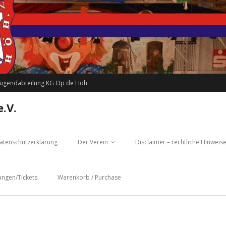
Jugendabteilung KG Op de Höh
.V.
atenschutzerklärung
Der Verein
Disclaimer – rechtliche Hinweis
ungen/Tickets
Warenkorb / Purchase