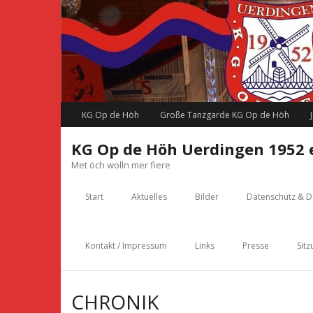
Skip
to
content
KG Op de Höh
Große Tanzgarde KG Op de Höh
KG Op de Höh Uerdingen 1952 e
Met öch wolln mer fiere
Start
Aktuelles
Bilder
Datenschutz & D
Kontakt / Impressum
Links
Presse
Sitz
CHRONIK