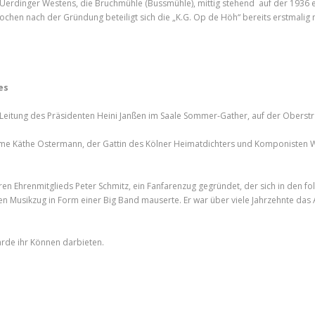
Uerdinger Westens, die Bruchmühle (Bussmühle), mittig stehend auf der 1936 e
 Wochen nach der Gründung beteiligt sich die „K.G. Op de Höh“ bereits erstmal
es
r Leitung des Präsidenten Heini Janßen im Saale Sommer-Gather, auf der Oberst
e Käthe Ostermann, der Gattin des Kölner Heimatdichters und Komponisten Willi
ren Ehrenmitglieds Peter Schmitz, ein Fanfarenzug gegründet, der sich in den 
 Musikzug in Form einer Big Band mauserte. Er war über viele Jahrzehnte das 
arde ihr Können darbieten.