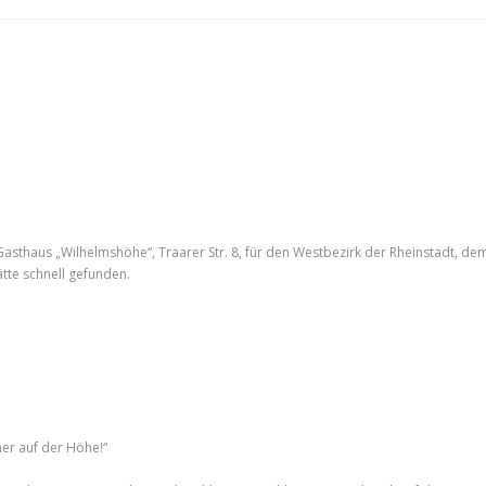
sthaus „Wilhelmshöhe“, Traarer Str. 8, für den Westbezirk der Rheinstadt, de
tte schnell gefunden.
mer auf der Höhe!“