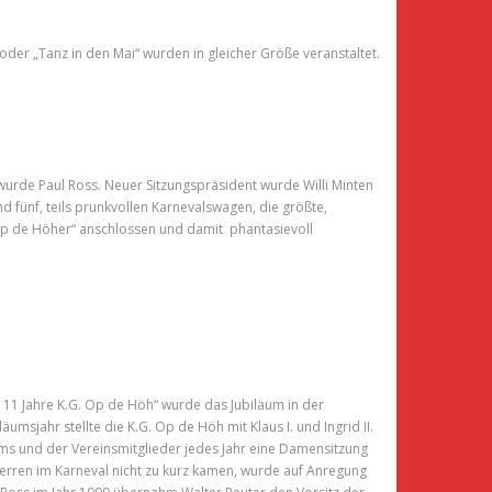
oder „Tanz in den Mai“ wurden in gleicher Größe veranstaltet.
wurde Paul Ross. Neuer Sitzungspräsident wurde Willi Minten
 fünf, teils prunkvollen Karnevalswagen, die größte,
Op de Höher“ anschlossen und damit phantasievoll
x 11 Jahre K.G. Op de Höh“ wurde das Jubiläum in der
msjahr stellte die K.G. Op de Höh mit Klaus I. und Ingrid II.
ms und der Vereinsmitglieder jedes Jahr eine Damensitzung
Herren im Karneval nicht zu kurz kamen, wurde auf Anregung