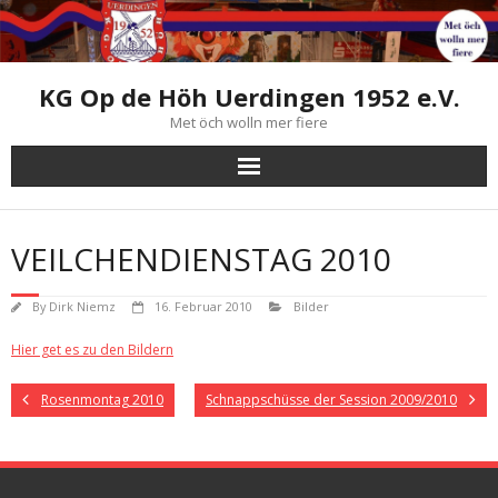
Skip
to
content
KG Op de Höh Uerdingen 1952 e.V.
Met öch wolln mer fiere
VEILCHENDIENSTAG 2010
By
Dirk Niemz
16. Februar 2010
Bilder
Hier get es zu den Bildern
Rosenmontag 2010
Schnappschüsse der Session 2009/2010