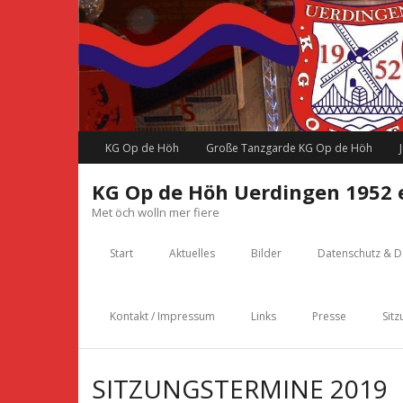
Skip
to
content
KG Op de Höh
Große Tanzgarde KG Op de Höh
KG Op de Höh Uerdingen 1952 e
Met öch wolln mer fiere
Start
Aktuelles
Bilder
Datenschutz & D
Kontakt / Impressum
Links
Presse
Sitz
SITZUNGSTERMINE 2019