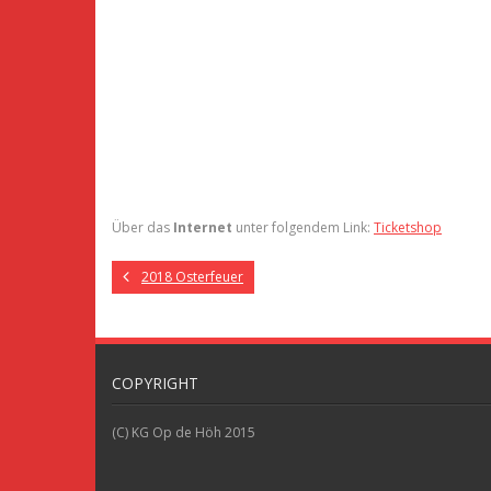
Über das
Internet
unter folgendem Link:
Ticketshop
2018 Osterfeuer
COPYRIGHT
(C) KG Op de Höh 2015