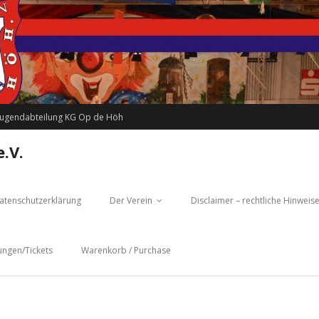
Jugendabteilung KG Op de Höh
.V.
atenschutzerklärung
Der Verein
Disclaimer – rechtliche Hinweis
ungen/Tickets
Warenkorb / Purchase