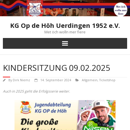
Skip
to
content
KG Op de Höh Uerdingen 1952 e.V.
Met öch wolln mer fiere
KINDERSITZUNG 09.02.2025
By
Dirk Niemz
14. September 2024
Allgemein
,
Ticketshop
Auch in 2025 geht die Erfolgsserie weiter.