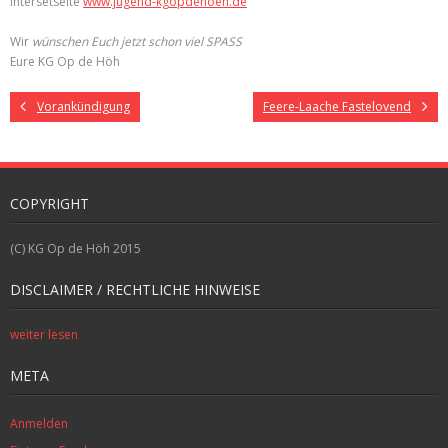
Intersetseite
www.jugend-kgopdehoeh.de
Wir
wünschen Euch jetzt schon viel SPASS
Eure KG Op de Höh
Vorankündigung
Feere-Laache Fastelovend
COPYRIGHT
(C) KG Op de Höh 2015
DISCLAIMER / RECHTLICHE HINWEISE
weiter lesen
META
Anmelden