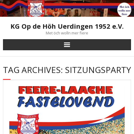
Skip
to
content
KG Op de Höh Uerdingen 1952 e.V.
Met öch wolln mer fiere
TAG ARCHIVES: SITZUNGSPARTY